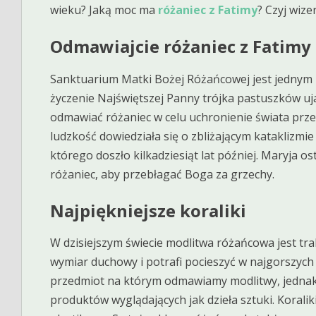
wieku? Jaką moc ma
różaniec z Fatimy
? Czyj wiz
Odmawiajcie różaniec z Fatimy
Sanktuarium Matki Bożej Różańcowej jest jednym
życzenie Najświętszej Panny trójka pastuszków uja
odmawiać różaniec w celu uchronienie świata prze
ludzkość dowiedziała się o zbliżającym kataklizmie
którego doszło kilkadziesiąt lat później. Maryja 
różaniec, aby przebłagać Boga za grzechy.
Najpiękniejsze koraliki
W dzisiejszym świecie modlitwa różańcowa jest tr
wymiar duchowy i potrafi pocieszyć w najgorszych 
przedmiot na którym odmawiamy modlitwy, jednak
produktów wyglądających jak dzieła sztuki. Koralik