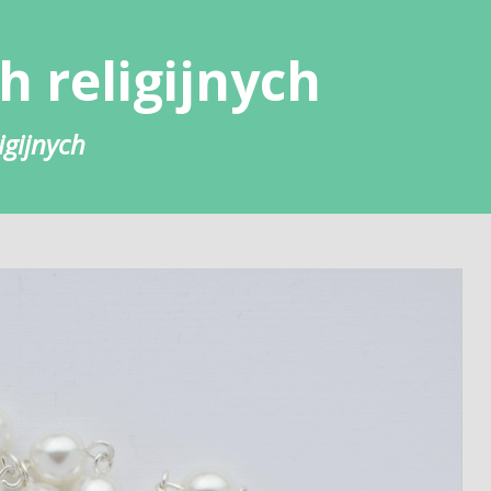
h religijnych
igijnych