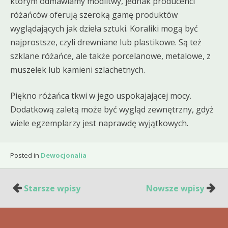
którym odmawiamy modlitwy, jednak producenci
różańców oferują szeroką gamę produktów
wyglądających jak dzieła sztuki. Koraliki mogą być
najprostsze, czyli drewniane lub plastikowe. Są też
szklane różańce, ale także porcelanowe, metalowe, z
muszelek lub kamieni szlachetnych.
Piękno różańca tkwi w jego uspokajającej mocy.
Dodatkową zaletą może być wygląd zewnętrzny, gdyż
wiele egzemplarzy jest naprawdę wyjątkowych.
Posted in
Dewocjonalia
Nawigacja
Starsze wpisy
Nowsze wpisy
po
wpisach