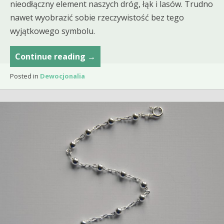
nieodłączny element naszych dróg, łąk i lasów. Trudno
nawet wyobrazić sobie rzeczywistość bez tego
wyjątkowego symbolu.
Niezwykły
Continue reading
→
akt
Posted in
Dewocjonalia
odwagi
–
krzyżyk
srebrny
na
szyi