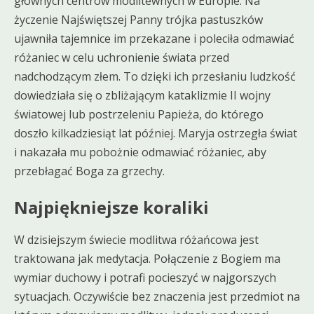
głównych centrów modlitewnych w Europie. Na
życzenie Najświętszej Panny trójka pastuszków
ujawniła tajemnice im przekazane i poleciła odmawiać
różaniec w celu uchronienie świata przed
nadchodzącym złem. To dzięki ich przesłaniu ludzkość
dowiedziała się o zbliżającym kataklizmie II wojny
światowej lub postrzeleniu Papieża, do którego
doszło kilkadziesiąt lat później. Maryja ostrzegła świat
i nakazała mu pobożnie odmawiać różaniec, aby
przebłagać Boga za grzechy.
Najpiękniejsze koraliki
W dzisiejszym świecie modlitwa różańcowa jest
traktowana jak medytacja. Połączenie z Bogiem ma
wymiar duchowy i potrafi pocieszyć w najgorszych
sytuacjach. Oczywiście bez znaczenia jest przedmiot na